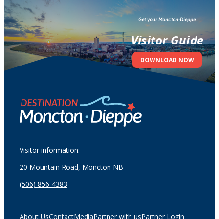
Get your Moncton-Dieppe
Visitor Guide
DOWNLOAD NOW
Visitor information:
20 Mountain Road, Moncton NB
(506) 856-4383
About Us
Contact
Media
Partner with us
Partner Login