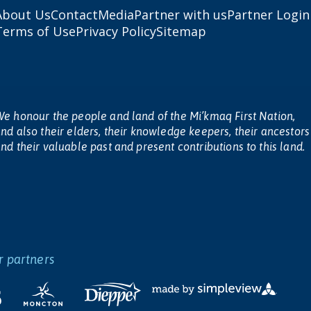
About Us
Contact
Media
Partner with us
Partner Login
Terms of Use
Privacy Policy
Sitemap
e honour the people and land of the Mi’kmaq First Nation,
nd also their elders, their knowledge keepers, their ancestors
nd their valuable past and present contributions to this land.
r partners