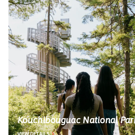
Kouchibouguac National Par
VIEW DETAILS